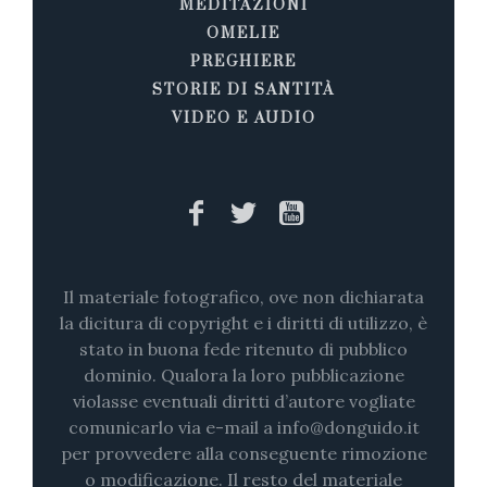
MEDITAZIONI
OMELIE
PREGHIERE
STORIE DI SANTITÀ
VIDEO E AUDIO
Il materiale fotografico, ove non dichiarata
la dicitura di copyright e i diritti di utilizzo, è
stato in buona fede ritenuto di pubblico
dominio. Qualora la loro pubblicazione
violasse eventuali diritti d’autore vogliate
comunicarlo via e-mail a info@donguido.it
per provvedere alla conseguente rimozione
o modificazione. Il resto del materiale