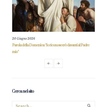
20 Giugno 2026
11 L
Parola della Domenica: “lo riconoscerò davanti al Padre
Paro
mio”
Cerca nel sito