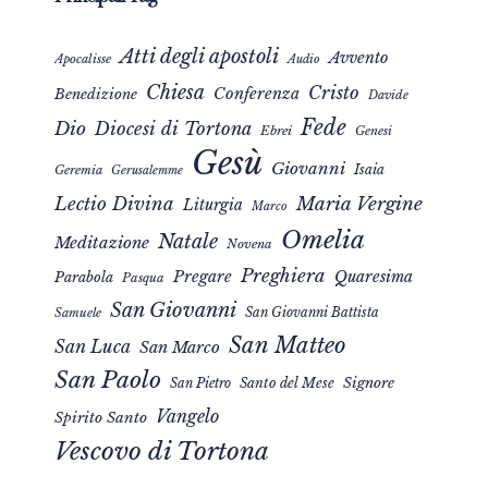
Atti degli apostoli
Avvento
Apocalisse
Audio
Chiesa
Cristo
Conferenza
Benedizione
Davide
Fede
Dio
Diocesi di Tortona
Ebrei
Genesi
Gesù
Giovanni
Isaia
Geremia
Gerusalemme
Maria Vergine
Lectio Divina
Liturgia
Marco
Omelia
Natale
Meditazione
Novena
Preghiera
Pregare
Quaresima
Parabola
Pasqua
San Giovanni
San Giovanni Battista
Samuele
San Matteo
San Luca
San Marco
San Paolo
Signore
San Pietro
Santo del Mese
Vangelo
Spirito Santo
Vescovo di Tortona