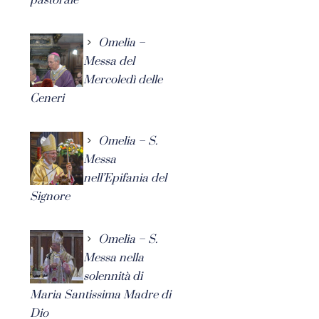
Omelia –
Messa del
Mercoledì delle
Ceneri
Omelia – S.
Messa
nell’Epifania del
Signore
Omelia – S.
Messa nella
solennità di
Maria Santissima Madre di
Dio