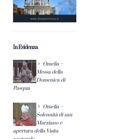
In Evidenza
Omelia –
Messa della
Domenica di
Pasqua
Omelia –
Solennità di san
Marziano e
apertura della Visita
pastorale