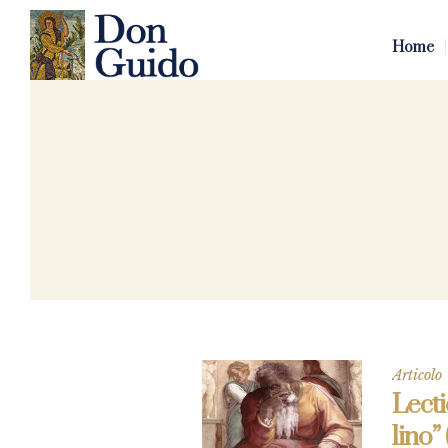
Home
Articolo
Lecti
lino” 