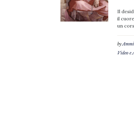
Il desi
il cuor
un cors
by
Ammin
Video e 