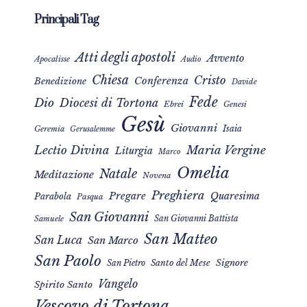
Principali Tag
Atti degli apostoli
Avvento
Apocalisse
Audio
Chiesa
Cristo
Conferenza
Benedizione
Davide
Fede
Dio
Diocesi di Tortona
Ebrei
Genesi
Gesù
Giovanni
Isaia
Geremia
Gerusalemme
Maria Vergine
Lectio Divina
Liturgia
Marco
Omelia
Natale
Meditazione
Novena
Preghiera
Pregare
Quaresima
Parabola
Pasqua
San Giovanni
San Giovanni Battista
Samuele
San Matteo
San Luca
San Marco
San Paolo
Signore
San Pietro
Santo del Mese
Vangelo
Spirito Santo
Vescovo di Tortona