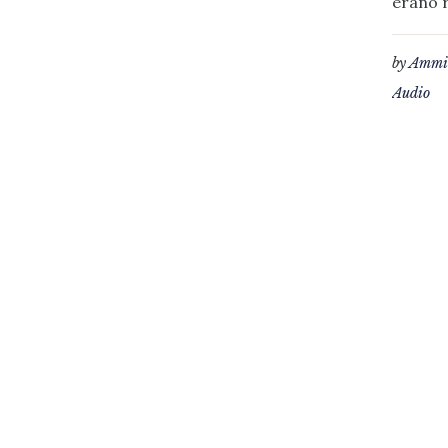
erano r
by
Ammin
Audio