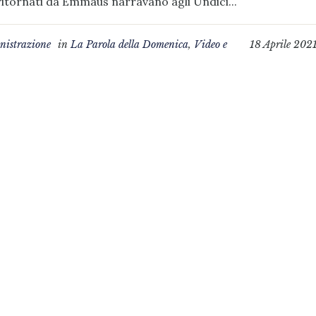
itornati da Emmaus narravano agli Undici...
istrazione
in
La Parola della Domenica
,
Video e
18 Aprile 202