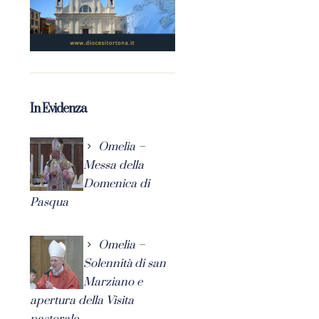
In Evidenza
Omelia –
Messa della
Domenica di
Pasqua
Omelia –
Solennità di san
Marziano e
apertura della Visita
pastorale