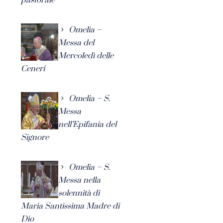
Omelia –
Messa del
Mercoledì delle
Ceneri
Omelia – S.
Messa
nell’Epifania del
Signore
Omelia – S.
Messa nella
solennità di
Maria Santissima Madre di
Dio