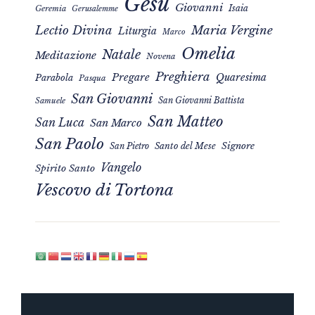
Gesù
Giovanni
Isaia
Geremia
Gerusalemme
Maria Vergine
Lectio Divina
Liturgia
Marco
Omelia
Natale
Meditazione
Novena
Preghiera
Pregare
Quaresima
Parabola
Pasqua
San Giovanni
San Giovanni Battista
Samuele
San Matteo
San Luca
San Marco
San Paolo
Signore
San Pietro
Santo del Mese
Vangelo
Spirito Santo
Vescovo di Tortona