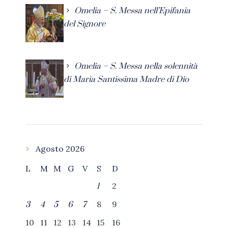
Omelia – S. Messa nell’Epifania
del Signore
Omelia – S. Messa nella solennità
di Maria Santissima Madre di Dio
Agosto 2026
L
M
M
G
V
S
D
2
1
8
9
3
4
5
6
7
10
11
12
13
14
15
16