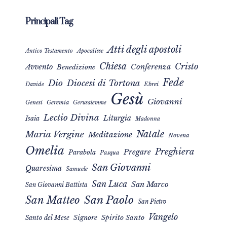
Principali Tag
Atti degli apostoli
Apocalisse
Antico Testamento
Chiesa
Cristo
Avvento
Conferenza
Benedizione
Fede
Dio
Diocesi di Tortona
Davide
Ebrei
Gesù
Giovanni
Genesi
Geremia
Gerusalemme
Lectio Divina
Liturgia
Isaia
Madonna
Natale
Maria Vergine
Meditazione
Novena
Omelia
Preghiera
Pregare
Parabola
Pasqua
San Giovanni
Quaresima
Samuele
San Luca
San Marco
San Giovanni Battista
San Matteo
San Paolo
San Pietro
Vangelo
Signore
Spirito Santo
Santo del Mese