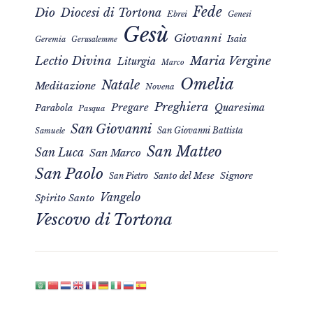
Fede
Dio
Diocesi di Tortona
Ebrei
Genesi
Gesù
Giovanni
Isaia
Geremia
Gerusalemme
Maria Vergine
Lectio Divina
Liturgia
Marco
Omelia
Natale
Meditazione
Novena
Preghiera
Pregare
Quaresima
Parabola
Pasqua
San Giovanni
San Giovanni Battista
Samuele
San Matteo
San Luca
San Marco
San Paolo
Signore
San Pietro
Santo del Mese
Vangelo
Spirito Santo
Vescovo di Tortona