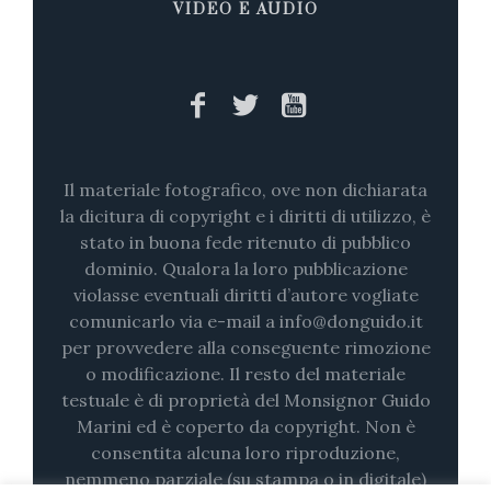
VIDEO E AUDIO
Il materiale fotografico, ove non dichiarata
la dicitura di copyright e i diritti di utilizzo, è
stato in buona fede ritenuto di pubblico
dominio. Qualora la loro pubblicazione
violasse eventuali diritti d’autore vogliate
comunicarlo via e-mail a info@donguido.it
per provvedere alla conseguente rimozione
o modificazione. Il resto del materiale
testuale è di proprietà del Monsignor Guido
Marini ed è coperto da copyright. Non è
consentita alcuna loro riproduzione,
nemmeno parziale (su stampa o in digitale)