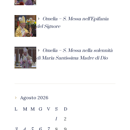
Omelia – S. Messa nell’Epifania
del Signore
Omelia – S. Messa nella solennità
di Maria Santissima Madre di Dio
Agosto 2026
L
M
M
G
V
S
D
2
1
8
9
3
4
5
6
7