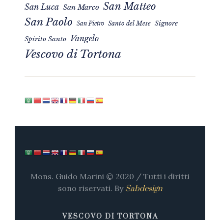
San Matteo
San Luca
San Marco
San Paolo
Signore
San Pietro
Santo del Mese
Vangelo
Spirito Santo
Vescovo di Tortona
Mons. Guido Marini © 2020 / Tutti i diritti
sono riservati. By
Sabdesign
VESCOVO DI TORTONA