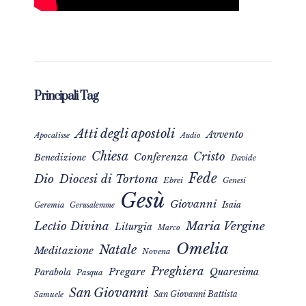
Principali Tag
Atti degli apostoli
Avvento
Apocalisse
Audio
Chiesa
Cristo
Conferenza
Benedizione
Davide
Fede
Dio
Diocesi di Tortona
Ebrei
Genesi
Gesù
Giovanni
Isaia
Geremia
Gerusalemme
Maria Vergine
Lectio Divina
Liturgia
Marco
Omelia
Natale
Meditazione
Novena
Preghiera
Pregare
Quaresima
Parabola
Pasqua
San Giovanni
San Giovanni Battista
Samuele