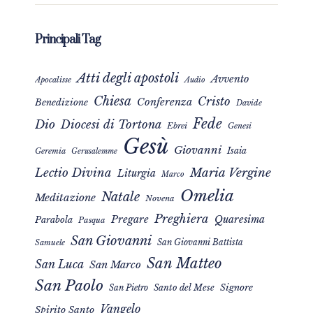
Principali Tag
Atti degli apostoli
Avvento
Apocalisse
Audio
Chiesa
Cristo
Conferenza
Benedizione
Davide
Fede
Dio
Diocesi di Tortona
Ebrei
Genesi
Gesù
Giovanni
Isaia
Geremia
Gerusalemme
Maria Vergine
Lectio Divina
Liturgia
Marco
Omelia
Natale
Meditazione
Novena
Preghiera
Pregare
Quaresima
Parabola
Pasqua
San Giovanni
San Giovanni Battista
Samuele
San Matteo
San Luca
San Marco
San Paolo
Signore
San Pietro
Santo del Mese
Vangelo
Spirito Santo