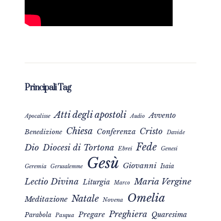
Principali Tag
Atti degli apostoli
Avvento
Apocalisse
Audio
Chiesa
Cristo
Conferenza
Benedizione
Davide
Fede
Dio
Diocesi di Tortona
Ebrei
Genesi
Gesù
Giovanni
Isaia
Geremia
Gerusalemme
Maria Vergine
Lectio Divina
Liturgia
Marco
Omelia
Natale
Meditazione
Novena
Preghiera
Pregare
Quaresima
Parabola
Pasqua