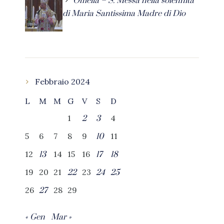
Omelia – S. Messa nella solennità
di Maria Santissima Madre di Dio
Febbraio 2024
L
M
M
G
V
S
D
1
4
2
3
5
6
7
8
9
11
10
12
14
15
16
13
17
18
19
20
21
23
22
24
25
26
28
29
27
« Gen
Mar »