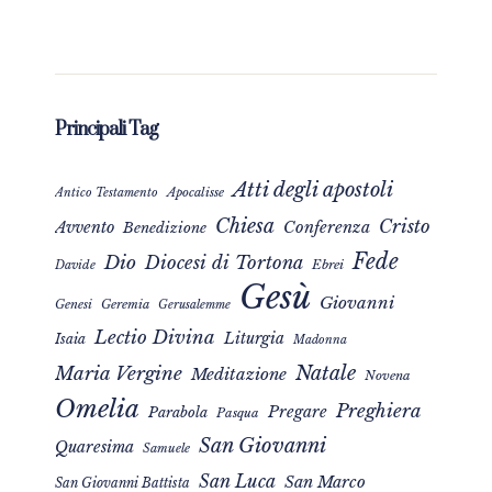
Principali Tag
Atti degli apostoli
Apocalisse
Antico Testamento
Chiesa
Cristo
Avvento
Conferenza
Benedizione
Fede
Dio
Diocesi di Tortona
Davide
Ebrei
Gesù
Giovanni
Genesi
Geremia
Gerusalemme
Lectio Divina
Liturgia
Isaia
Madonna
Natale
Maria Vergine
Meditazione
Novena
Omelia
Preghiera
Pregare
Parabola
Pasqua
San Giovanni
Quaresima
Samuele
San Luca
San Marco
San Giovanni Battista