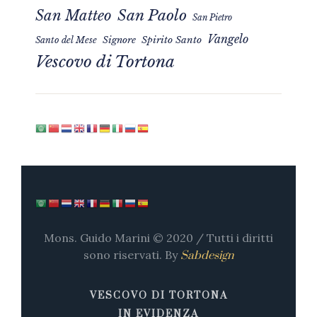
San Matteo
San Paolo
San Pietro
Vangelo
Signore
Spirito Santo
Santo del Mese
Vescovo di Tortona
Mons. Guido Marini © 2020 / Tutti i diritti
sono riservati. By
Sabdesign
VESCOVO DI TORTONA
IN EVIDENZA