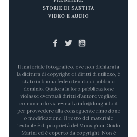
PREGHIERE
STORIE DI SANTITÀ
VIDEO E AUDIO
Il materiale fotografico, ove non dichiarata
la dicitura di copyright e i diritti di utilizzo, è
stato in buona fede ritenuto di pubblico
dominio. Qualora la loro pubblicazione
violasse eventuali diritti d’autore vogliate
comunicarlo via e-mail a info@donguido.it
per provvedere alla conseguente rimozione
o modificazione. Il resto del materiale
testuale è di proprietà del Monsignor Guido
Marini ed è coperto da copyright. Non è