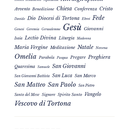
Chiesa
Cristo
Avvento
Conferenza
Benedizione
Fede
Dio
Diocesi di Tortona
Davide
Ebrei
Gesù
Giovanni
Genesi
Geremia
Gerusalemme
Lectio Divina
Liturgia
Isaia
Madonna
Natale
Maria Vergine
Meditazione
Novena
Omelia
Preghiera
Pregare
Parabola
Pasqua
San Giovanni
Quaresima
Samuele
San Luca
San Marco
San Giovanni Battista
San Matteo
San Paolo
San Pietro
Vangelo
Signore
Spirito Santo
Santo del Mese
Vescovo di Tortona