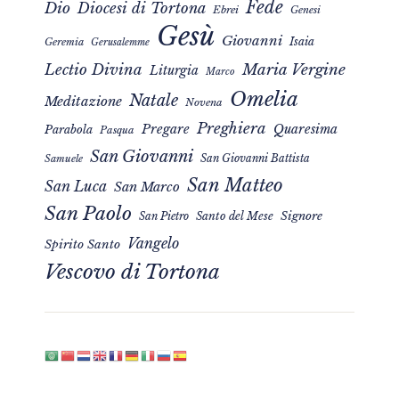
Fede
Dio
Diocesi di Tortona
Ebrei
Genesi
Gesù
Giovanni
Isaia
Geremia
Gerusalemme
Maria Vergine
Lectio Divina
Liturgia
Marco
Omelia
Natale
Meditazione
Novena
Preghiera
Pregare
Quaresima
Parabola
Pasqua
San Giovanni
San Giovanni Battista
Samuele
San Matteo
San Luca
San Marco
San Paolo
Signore
San Pietro
Santo del Mese
Vangelo
Spirito Santo
Vescovo di Tortona