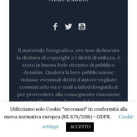
VIDEO E AUDIO
Il materiale fotografico, ove non dichiarata
la dicitura di copyright e i diritti di utilizzo, è
stato in buona fede ritenuto di pubblico
dominio. Qualora la loro pubblicazione
violasse eventuali diritti d’autore vogliate
comunicarlo via e-mail a info@donguido.it
per provvedere alla conseguente rimozione
o modificazione. Il resto del materiale
testuale è di proprietà del Monsignor Guido
Utilizziamo solo Cookie "necessari" in conformità alla
Marini ed è coperto da copyright. Non è
nuova normativa europea (RE 679/2016) - GDPR.
Cookie
consentita alcuna loro riproduzione,
settings
ACCETTO
nemmeno parziale (su stampa o in digitale)