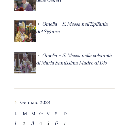
delle Ceneri
Omelia – S. Messa nell’Epifania
del Signore
Omelia – S. Messa nella solennità
di Maria Santissima Madre di Dio
Gennaio 2024
L
M
M
G
V
S
D
2
4
5
7
1
3
6