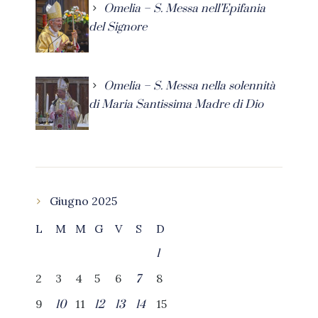
Omelia – S. Messa nell’Epifania
del Signore
Omelia – S. Messa nella solennità
di Maria Santissima Madre di Dio
Giugno 2025
L
M
M
G
V
S
D
1
2
3
4
5
6
8
7
9
11
15
10
12
13
14