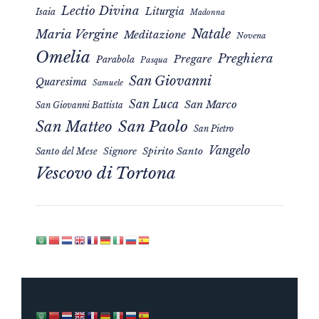
Lectio Divina
Liturgia
Isaia
Madonna
Natale
Maria Vergine
Meditazione
Novena
Omelia
Preghiera
Pregare
Parabola
Pasqua
San Giovanni
Quaresima
Samuele
San Luca
San Marco
San Giovanni Battista
San Matteo
San Paolo
San Pietro
Vangelo
Signore
Spirito Santo
Santo del Mese
Vescovo di Tortona