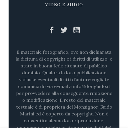
VIDEO E AUDIO
Il materiale fotografico, ove non dichiarata
la dicitura di copyright e i diritti di utilizzo, è
stato in buona fede ritenuto di pubblico
dominio. Qualora la loro pubblicazione
violasse eventuali diritti d’autore vogliate
comunicarlo via e-mail a info@donguido.it
per provvedere alla conseguente rimozione
o modificazione. Il resto del materiale
testuale è di proprietà del Monsignor Guido
Marini ed è coperto da copyright. Non è
consentita alcuna loro riproduzione,
nemmeno parziale (su stampa o in digitale)