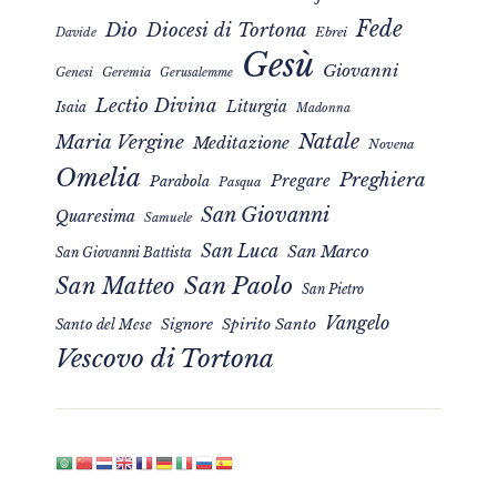
Fede
Dio
Diocesi di Tortona
Davide
Ebrei
Gesù
Giovanni
Genesi
Geremia
Gerusalemme
Lectio Divina
Liturgia
Isaia
Madonna
Natale
Maria Vergine
Meditazione
Novena
Omelia
Preghiera
Pregare
Parabola
Pasqua
San Giovanni
Quaresima
Samuele
San Luca
San Marco
San Giovanni Battista
San Matteo
San Paolo
San Pietro
Vangelo
Signore
Spirito Santo
Santo del Mese
Vescovo di Tortona