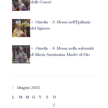
delle Ceneri
Omelia – S. Messa nell’Epifania
del Signore
Omelia – S. Messa nella solennità
di Maria Santissima Madre di Dio
Giugno 2025
L
M
M
G
V
S
D
1