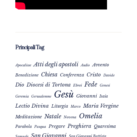
Principali Tag
Atti degli apostoli
Avvento
Apocalisse
Audio
Chiesa
Cristo
Conferenza
Benedizione
Davide
Fede
Dio
Diocesi di Tortona
Ebrei
Genesi
Gesù
Giovanni
Isaia
Geremia
Gerusalemme
Maria Vergine
Lectio Divina
Liturgia
Marco
Omelia
Natale
Meditazione
Novena
Preghiera
Pregare
Quaresima
Parabola
Pasqua
San Giovanni
San Giovanni Battista
Samuele