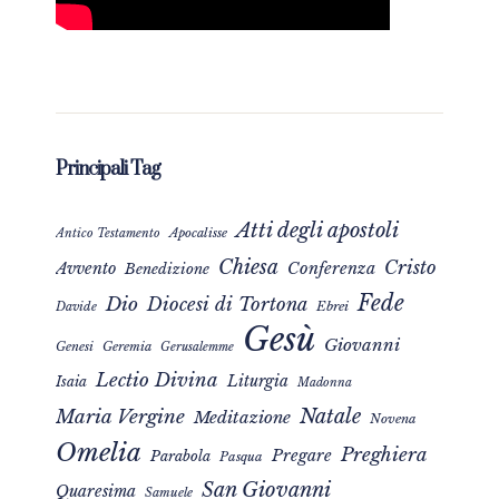
Principali Tag
Atti degli apostoli
Apocalisse
Antico Testamento
Chiesa
Cristo
Avvento
Conferenza
Benedizione
Fede
Dio
Diocesi di Tortona
Davide
Ebrei
Gesù
Giovanni
Genesi
Geremia
Gerusalemme
Lectio Divina
Liturgia
Isaia
Madonna
Natale
Maria Vergine
Meditazione
Novena
Omelia
Preghiera
Pregare
Parabola
Pasqua
San Giovanni
Quaresima
Samuele