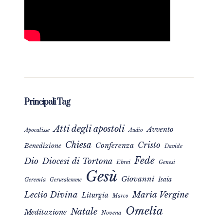
Principali Tag
Atti degli apostoli
Avvento
Apocalisse
Audio
Chiesa
Cristo
Conferenza
Benedizione
Davide
Fede
Dio
Diocesi di Tortona
Ebrei
Genesi
Gesù
Giovanni
Isaia
Geremia
Gerusalemme
Maria Vergine
Lectio Divina
Liturgia
Marco
Omelia
Natale
Meditazione
Novena