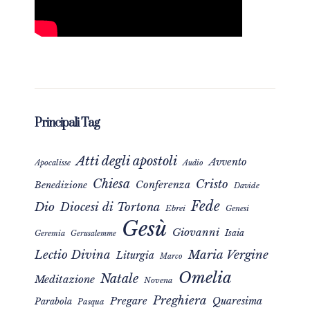
Principali Tag
Atti degli apostoli
Avvento
Apocalisse
Audio
Chiesa
Cristo
Conferenza
Benedizione
Davide
Fede
Dio
Diocesi di Tortona
Ebrei
Genesi
Gesù
Giovanni
Isaia
Geremia
Gerusalemme
Maria Vergine
Lectio Divina
Liturgia
Marco
Omelia
Natale
Meditazione
Novena
Preghiera
Pregare
Quaresima
Parabola
Pasqua