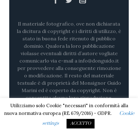
Il materiale fotografico, ove non dichiarata
la dicitura di copyright e i diritti di utilizzo, è
stato in buona fede ritenuto di pubblico
dominio. Qualora la loro pubblicazione
violasse eventuali diritti d’autore vogliate
comunicarlo via e-mail a info@donguido.it
per provvedere alla conseguente rimozione
o modificazione. Il resto del materiale
testuale è di proprietà del Monsignor Guido
Marini ed è coperto da copyright. Non è
consentita alcuna loro riproduzione,
nemmeno parziale (su stampa o in digitale)
Utilizziamo solo Cookie "necessari" in conformità alla
senza il consenso esplicito.
nuova normativa europea (RE 679/2016) - GDPR.
Cookie
settings
ACCETTO