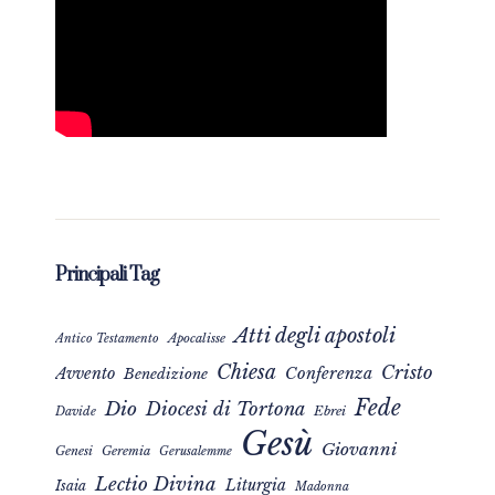
Principali Tag
Atti degli apostoli
Apocalisse
Antico Testamento
Chiesa
Cristo
Avvento
Conferenza
Benedizione
Fede
Dio
Diocesi di Tortona
Davide
Ebrei
Gesù
Giovanni
Genesi
Geremia
Gerusalemme
Lectio Divina
Liturgia
Isaia
Madonna