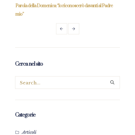
Parola della Domenica: “lo riconoscerò davanti al Padre
Parol
mio”
Cerca nel sito
Categorie
Articoli