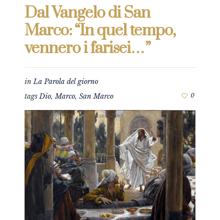
Dal Vangelo di San
Marco: “In quel tempo,
vennero i farisei…”
in
La Parola del giorno
tags
Dio
,
Marco
,
San Marco
0