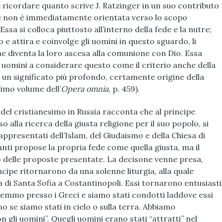
 ricordare quanto scrive J. Ratzinger in un suo contributo
le non è immediatamente orientata verso lo scopo
Essa si colloca piuttosto all’interno della fede e la nutre;
 attira e coinvolge gli uomini in questo sguardo, li
che diventa la loro ascesa alla comunione con Dio. Essa
i uomini a considerare questo come il criterio anche della
 in un significato più profondo, certamente origine della
rimo volume dell’
Opera omnia
, p. 459).
 del cristianesimo in Russia racconta che al principe
o alla ricerca della giusta religione per il suo popolo, si
ppresentati dell’Islam, del Giudaismo e della Chiesa di
ti propose la propria fede come quella giusta, ma il
 delle proposte presentate. La decisone venne presa,
incipe ritornarono da una solenne liturgia, alla quale
 di Santa Sofia a Costantinopoli. Essi tornarono entusiasti
ngemmo presso i Greci e siamo stati condotti laddove essi
o se siamo stati in cielo o sulla terra. Abbiamo
 gli uomini”. Quegli uomini erano stati “attratti” nel