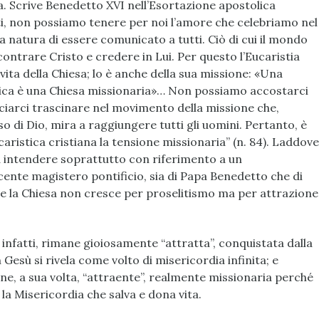
a. Scrive Benedetto XVI nell’Esortazione apostolica
tti, non possiamo tenere per noi l’amore che celebriamo nel
 natura di essere comunicato a tutti. Ciò di cui il mondo
contrare Cristo e credere in Lui. Per questo l’Eucaristia
vita della Chiesa; lo è anche della sua missione: «Una
ica è una Chiesa missionaria»… Non possiamo accostarci
ciarci trascinare nel movimento della missione che,
 di Dio, mira a raggiungere tutti gli uomini. Pertanto, è
caristica cristiana la tensione missionaria” (n. 84). Laddove
a intendere soprattutto con riferimento a un
ente magistero pontificio, sia di Papa Benedetto che di
e la Chiesa non cresce per proselitismo ma per attrazione
, infatti, rimane gioiosamente “attratta”, conquistata dalla
n Gesù si rivela come volto di misericordia infinita; e
iene, a sua volta, “attraente”, realmente missionaria perché
a Misericordia che salva e dona vita.