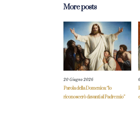
More posts
20 Giugno 2026
Parola della Domenica: “lo
P
riconoscerò davanti al Padre mio”
e