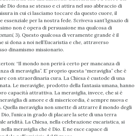
le Dio dona se stesso e ci attira nel suo abbraccio di
isura in cui ci lasciamo toccare da questo cuore, il
 essenziale per la nostra fede. Scriveva sant’Ignazio di
nesimo non è opera di persuasione ma qualcosa di
Romani
, 3). Questo qualcosa di veramente grande è il
e si dona a noi nell’Eucaristia e che, attraverso
stesso dinamismo missionario.
terton: “Il mondo non perirà certo per mancanza di
za di meraviglia”. E’ proprio questa “meraviglia” che è
re con straordinaria cura. La Chiesa è custode di una
gnata. Le meraviglie, prodotto della fantasia umana, hanno
ro capacità attrattiva. La meraviglia, invece, che si è
è meraviglia di amore e di misericordia, è sempre nuova e
. Quella meraviglia non smette di attrarre il mondo degli
 Dio, l’unica in grado di placare la sete di una terra
e aridità. La Chiesa, nella celebrazione eucaristica, si
 nella meraviglia che è Dio. E ne esce capace di