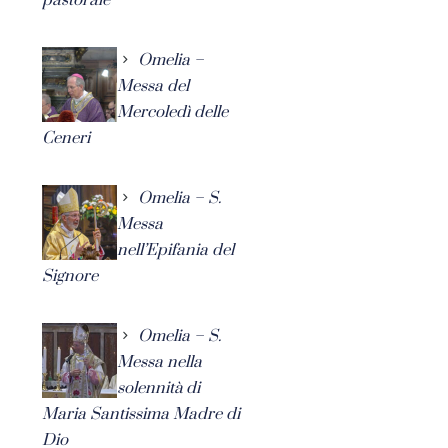
Omelia –
Messa del
Mercoledì delle
Ceneri
Omelia – S.
Messa
nell’Epifania del
Signore
Omelia – S.
Messa nella
solennità di
Maria Santissima Madre di
Dio