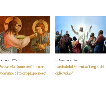
6 Giugno 2026
13 Giugno 2026
arola della Domenica: “Il mistero
Parola della Domenica: “il regno dei
ucaristico è il tesoro più prezioso”
cieli è vicino”