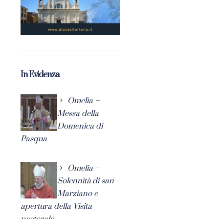
In Evidenza
Omelia –
Messa della
Domenica di
Pasqua
Omelia –
Solennità di san
Marziano e
apertura della Visita
pastorale