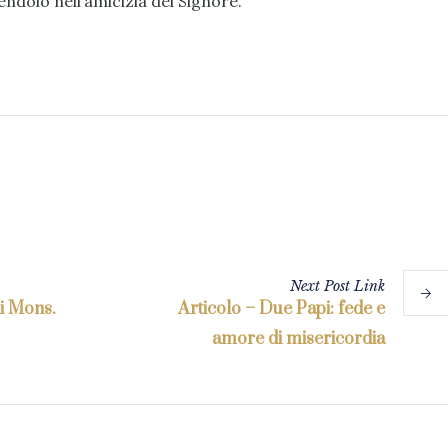
ndolo nell’amicizia del Signore.
Next
Post
Link
di Mons.
Articolo – Due Papi: fede e
amore di misericordia