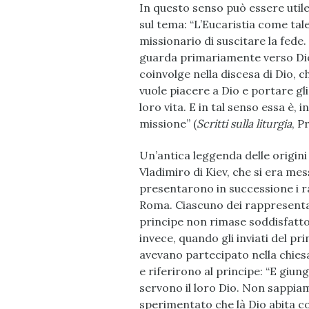
In questo senso può essere utile
sul tema: “L’Eucaristia come ta
missionario di suscitare la fede. 
guarda primariamente verso Dio e
coinvolge nella discesa di Dio, 
vuole piacere a Dio e portare gl
loro vita. E in tal senso essa è,
missione” (
Scritti sulla liturgia
, P
Un’antica leggenda delle origini
Vladimiro di Kiev, che si era mess
presentarono in successione i ra
Roma. Ciascuno dei rappresentan
principe non rimase soddisfatto
invece, quando gli inviati del pr
avevano partecipato nella chiesa
e riferirono al principe: “E giu
servono il loro Dio. Non sappiam
sperimentato che là Dio abita con