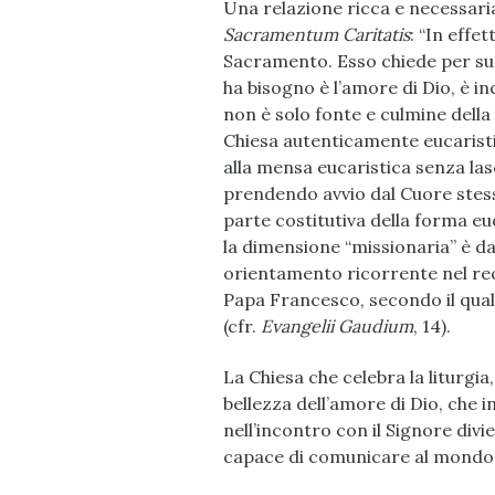
Una relazione ricca e necessari
Sacramentum Caritatis
: “In effe
Sacramento. Esso chiede per sua
ha bisogno è l’amore di Dio, è in
non è solo fonte e culmine della 
Chiesa autenticamente eucarist
alla mensa eucaristica senza las
prendendo avvio dal Cuore stesso
parte costitutiva della forma eu
la dimensione “missionaria” è d
orientamento ricorrente nel rec
Papa Francesco, secondo il qual
(cfr.
Evangelii Gaudium
, 14).
La Chiesa che celebra la liturgia
bellezza dell’amore di Dio, che i
nell’incontro con il Signore div
capace di comunicare al mondo l