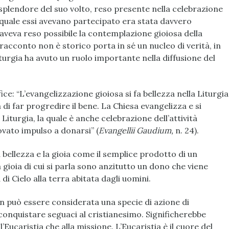
splendore del suo volto, reso presente nella celebrazione
la quale essi avevano partecipato era stata davvero
aveva reso possibile la contemplazione gioiosa della
 racconto non è storico porta in sé un nucleo di verità, in
iturgia ha avuto un ruolo importante nella diffusione del
ce: “L’evangelizzazione gioiosa si fa bellezza nella Liturgia
di far progredire il bene. La Chiesa evangelizza e si
 Liturgia, la quale è anche celebrazione dell’attività
ovato impulso a donarsi” (
Evangellii Gaudium,
n. 24).
bellezza e la gioia come il semplice prodotto di un
gioia di cui si parla sono anzitutto un dono che viene
di Cielo alla terra abitata dagli uomini.
on può essere considerata una specie di azione di
conquistare seguaci al cristianesimo. Significherebbe
Eucaristia che alla missione. L’Eucaristia è il cuore del