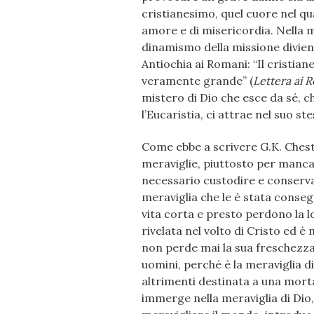
cristianesimo, quel cuore nel qua
amore e di misericordia. Nella m
dinamismo della missione diviene
Antiochia ai Romani: “Il cristia
veramente grande” (
Lettera ai 
mistero di Dio che esce da sé, ch
l’Eucaristia, ci attrae nel suo 
Come ebbe a scrivere G.K. Ches
meraviglie, piuttosto per mancan
necessario custodire e conserva
meraviglia che le è stata conse
vita corta e presto perdono la lo
rivelata nel volto di Cristo ed 
non perde mai la sua freschezza
uomini, perché è la meraviglia di
altrimenti destinata a una mortal
immerge nella meraviglia di Dio,