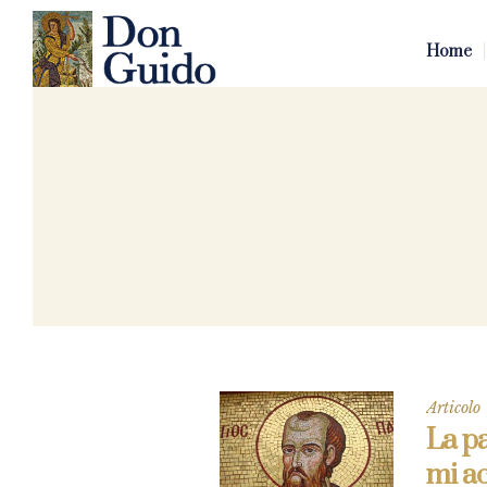
Home
Articolo
La pa
mi a