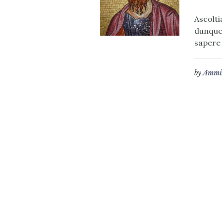
Ascolti
dunque,
sapere 
by
Ammin