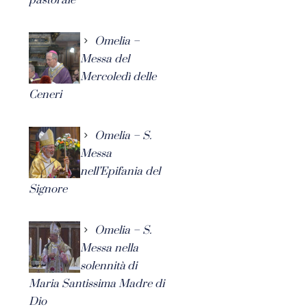
Omelia –
Messa del
Mercoledì delle
Ceneri
Omelia – S.
Messa
nell’Epifania del
Signore
Omelia – S.
Messa nella
solennità di
Maria Santissima Madre di
Dio