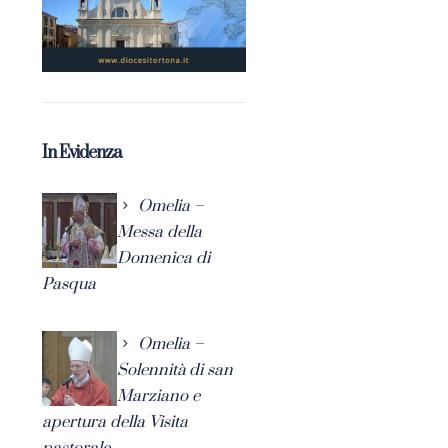
In Evidenza
Omelia –
Messa della
Domenica di
Pasqua
Omelia –
Solennità di san
Marziano e
apertura della Visita
pastorale