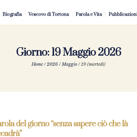
Biografia
Vescovo di Tortona
Parola e Vita
Pubblicazion
Giorno:
19 Maggio 2026
Home
/
2026
/
Maggio
/
19 (martedì)
rola del giorno “senza sapere ciò che là
ccadrà”