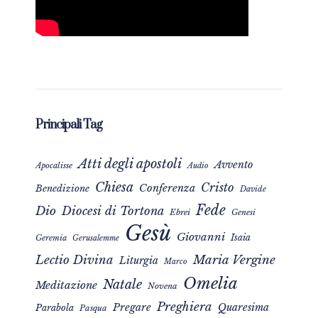
Principali Tag
Atti degli apostoli
Avvento
Apocalisse
Audio
Chiesa
Cristo
Conferenza
Benedizione
Davide
Fede
Dio
Diocesi di Tortona
Ebrei
Genesi
Gesù
Giovanni
Isaia
Geremia
Gerusalemme
Maria Vergine
Lectio Divina
Liturgia
Marco
Omelia
Natale
Meditazione
Novena
Preghiera
Pregare
Quaresima
Parabola
Pasqua