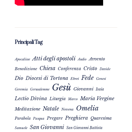
Principali Tag
Atti degli apostoli
Avvento
Apocalisse
Audio
Chiesa
Cristo
Conferenza
Benedizione
Davide
Fede
Dio
Diocesi di Tortona
Ebrei
Genesi
Gesù
Giovanni
Isaia
Geremia
Gerusalemme
Maria Vergine
Lectio Divina
Liturgia
Marco
Omelia
Natale
Meditazione
Novena
Preghiera
Pregare
Quaresima
Parabola
Pasqua
San Giovanni
San Giovanni Battista
Samuele