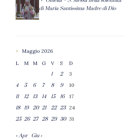
Omelia – S. Messa nella solennità
di Maria Santissima Madre di Dio
Maggio 2026
L
M
M
G
V
S
D
3
1
2
10
4
5
6
7
8
9
17
11
12
13
14
15
16
24
18
19
20
21
22
23
31
25
26
27
28
29
30
« Apr
Giu »