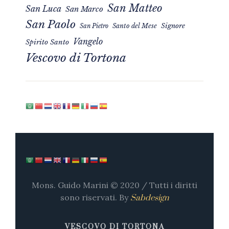
San Matteo
San Luca
San Marco
San Paolo
Signore
San Pietro
Santo del Mese
Vangelo
Spirito Santo
Vescovo di Tortona
Mons. Guido Marini © 2020 / Tutti i diritti
sono riservati. By
Sabdesign
VESCOVO DI TORTONA