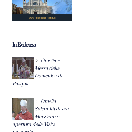
In Evidenza
Omelia –
Messa della
Domenica di
Pasqua
Omelia –
Solennità di san
Marziano e
apertura della Visita
pastorale