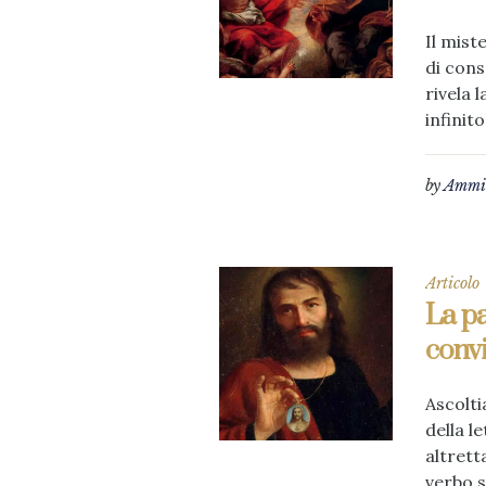
Il mist
di cons
rivela 
infinito.
by
Ammin
Articolo
La pa
convi
Ascolti
della l
altrett
verbo s