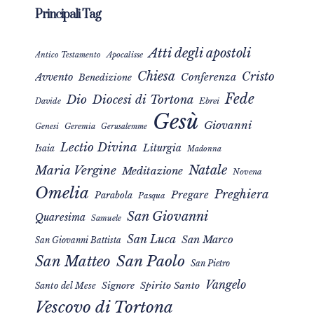
Principali Tag
Atti degli apostoli
Apocalisse
Antico Testamento
Chiesa
Cristo
Avvento
Conferenza
Benedizione
Fede
Dio
Diocesi di Tortona
Davide
Ebrei
Gesù
Giovanni
Genesi
Geremia
Gerusalemme
Lectio Divina
Liturgia
Isaia
Madonna
Natale
Maria Vergine
Meditazione
Novena
Omelia
Preghiera
Pregare
Parabola
Pasqua
San Giovanni
Quaresima
Samuele
San Luca
San Marco
San Giovanni Battista
San Matteo
San Paolo
San Pietro
Vangelo
Signore
Spirito Santo
Santo del Mese
Vescovo di Tortona