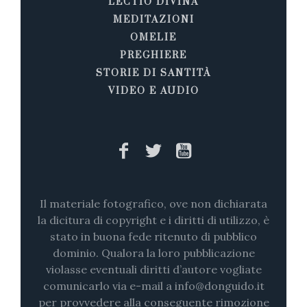
LECTIO DIVINA
MEDITAZIONI
OMELIE
PREGHIERE
STORIE DI SANTITÀ
VIDEO E AUDIO
Il materiale fotografico, ove non dichiarata
la dicitura di copyright e i diritti di utilizzo, è
stato in buona fede ritenuto di pubblico
dominio. Qualora la loro pubblicazione
violasse eventuali diritti d’autore vogliate
comunicarlo via e-mail a info@donguido.it
per provvedere alla conseguente rimozione