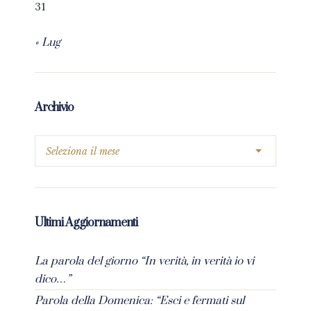
31
« Lug
Archivio
Ultimi Aggiornamenti
La parola del giorno “In verità, in verità io vi
dico…”
Parola della Domenica: “Esci e fermati sul