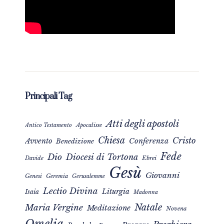
Principali Tag
Atti degli apostoli
Apocalisse
Antico Testamento
Chiesa
Cristo
Avvento
Conferenza
Benedizione
Fede
Dio
Diocesi di Tortona
Davide
Ebrei
Gesù
Giovanni
Genesi
Geremia
Gerusalemme
Lectio Divina
Liturgia
Isaia
Madonna
Natale
Maria Vergine
Meditazione
Novena
Omelia