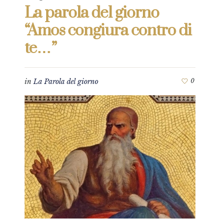
La parola del giorno
“Amos congiura contro di
te…”
in
La Parola del giorno
0