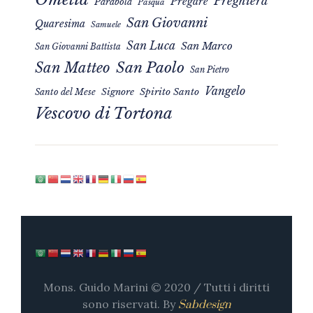
Preghiera
Pregare
Parabola
Pasqua
San Giovanni
Quaresima
Samuele
San Luca
San Marco
San Giovanni Battista
San Matteo
San Paolo
San Pietro
Vangelo
Signore
Spirito Santo
Santo del Mese
Vescovo di Tortona
Mons. Guido Marini © 2020 / Tutti i diritti
sono riservati. By
Sabdesign