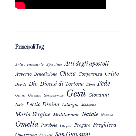
Principali Tag
Atti degli apostoli
Apocalisse
Antico Testamento
Chiesa
Cristo
Avvento
Conferenza
Benedizione
Fede
Dio
Diocesi di Tortona
Davide
Ebrei
Gesù
Giovanni
Genesi
Geremia
Gerusalemme
Lectio Divina
Liturgia
Isaia
Madonna
Natale
Maria Vergine
Meditazione
Novena
Omelia
Preghiera
Pregare
Parabola
Pasqua
San Giovanni
Quaresima
Samuele