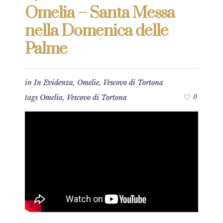
Omelia – Santa Messa
nella Domenica delle
Palme
in
In Evidenza
,
Omelie
,
Vescovo di Tortona
tags
Omelia
,
Vescovo di Tortona
0