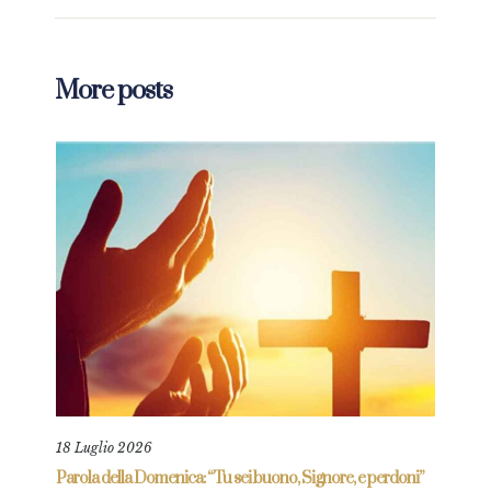
More posts
18 Luglio 2026
9 Ma
re
Parola della Domenica: “Tu sei buono, Signore, e perdoni”
Paro