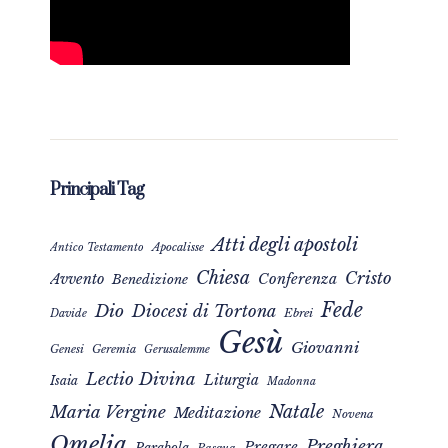
Principali Tag
Atti degli apostoli
Apocalisse
Antico Testamento
Chiesa
Cristo
Avvento
Conferenza
Benedizione
Fede
Dio
Diocesi di Tortona
Davide
Ebrei
Gesù
Giovanni
Genesi
Geremia
Gerusalemme
Lectio Divina
Liturgia
Isaia
Madonna
Natale
Maria Vergine
Meditazione
Novena
Omelia
Preghiera
Pregare
Parabola
Pasqua