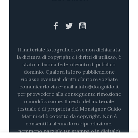
Il materiale fotografico, ove non dichiarata
la dicitura di copyright e i diritti di utilizzo, è
stato in buona fede ritenuto di pubblico
dominio. Qualora la loro pubblicazione
violasse eventuali diritti d’autore vogliate
comunicarlo via e-mail a info@donguido.it
per provvedere alla conseguente rimozione
o modificazione. Il resto del materiale
testuale è di proprietà del Monsignor Guido
Marini ed è coperto da copyright. Non è
consentita alcuna loro riproduzione,
nemmeno parziale (su stampa o in digitale)