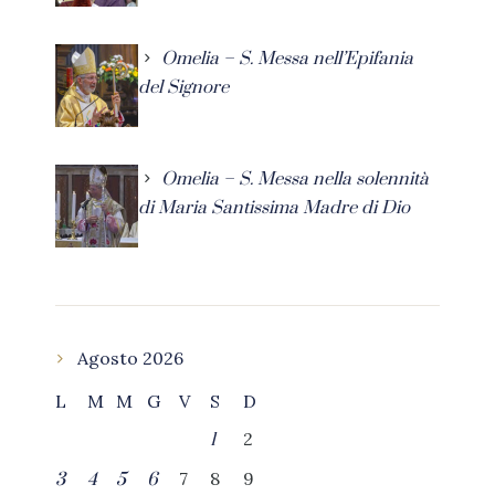
Omelia – S. Messa nell’Epifania
del Signore
Omelia – S. Messa nella solennità
di Maria Santissima Madre di Dio
Agosto 2026
L
M
M
G
V
S
D
2
1
7
8
9
3
4
5
6