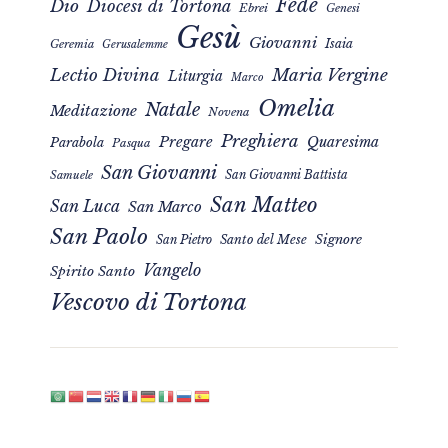
Fede
Dio
Diocesi di Tortona
Ebrei
Genesi
Gesù
Giovanni
Isaia
Geremia
Gerusalemme
Maria Vergine
Lectio Divina
Liturgia
Marco
Omelia
Natale
Meditazione
Novena
Preghiera
Pregare
Quaresima
Parabola
Pasqua
San Giovanni
San Giovanni Battista
Samuele
San Matteo
San Luca
San Marco
San Paolo
Signore
San Pietro
Santo del Mese
Vangelo
Spirito Santo
Vescovo di Tortona