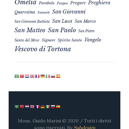
Omelia
Preghiera
Pregare
Parabola
Pasqua
San Giovanni
Quaresima
Samuele
San Luca
San Marco
San Giovanni Battista
San Matteo
San Paolo
San Pietro
Vangelo
Signore
Spirito Santo
Santo del Mese
Vescovo di Tortona
Mons. Guido Marini © 2020 / Tutti i diritti
sono riservati. By
Sabdesign