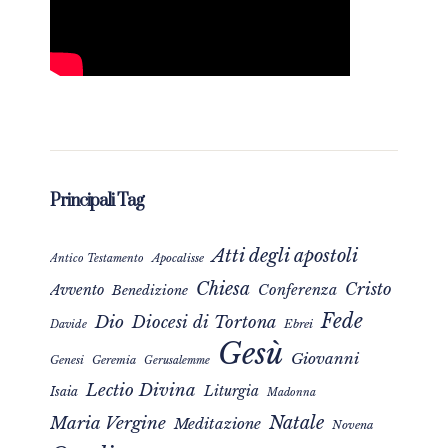
Principali Tag
Atti degli apostoli
Apocalisse
Antico Testamento
Chiesa
Cristo
Avvento
Conferenza
Benedizione
Fede
Dio
Diocesi di Tortona
Davide
Ebrei
Gesù
Giovanni
Genesi
Geremia
Gerusalemme
Lectio Divina
Liturgia
Isaia
Madonna
Natale
Maria Vergine
Meditazione
Novena