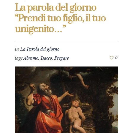
La parola del giorno
“Prendi tuo figlio, il tuo
unigenito…”
in
La Parola del giorno
tags
Abramo
,
Isacco
,
Pregare
0