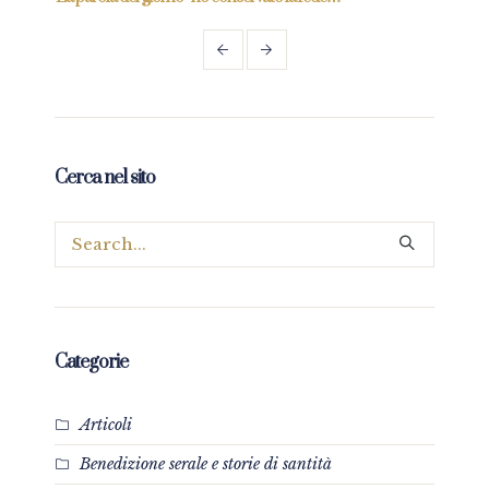
Paol
Cerca nel sito
Categorie
Articoli
Benedizione serale e storie di santità