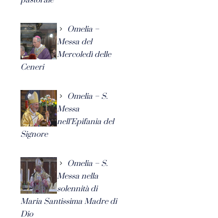
Omelia –
Messa del
Mercoledì delle
Ceneri
Omelia – S.
Messa
nell’Epifania del
Signore
Omelia – S.
Messa nella
solennità di
Maria Santissima Madre di
Dio