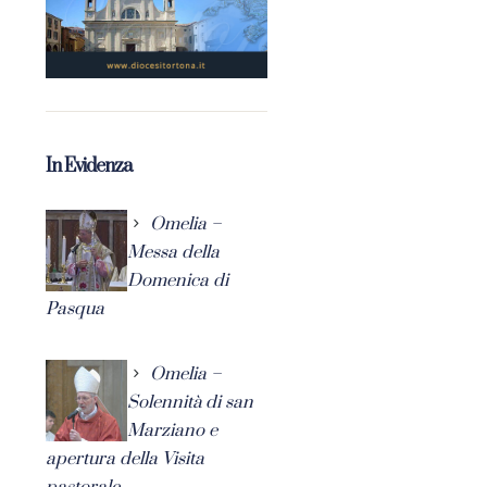
In Evidenza
Omelia –
Messa della
Domenica di
Pasqua
Omelia –
Solennità di san
Marziano e
apertura della Visita
pastorale