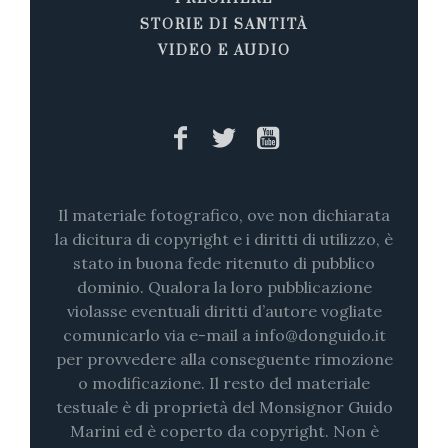
STORIE DI SANTITÀ
VIDEO E AUDIO
Il materiale fotografico, ove non dichiarata
la dicitura di copyright e i diritti di utilizzo, è
stato in buona fede ritenuto di pubblico
dominio. Qualora la loro pubblicazione
violasse eventuali diritti d’autore vogliate
comunicarlo via e-mail a info@donguido.it
per provvedere alla conseguente rimozione
o modificazione. Il resto del materiale
testuale è di proprietà del Monsignor Guido
Marini ed è coperto da copyright. Non è