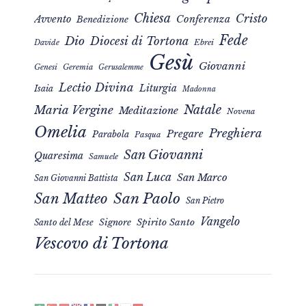
Chiesa
Cristo
Avvento
Conferenza
Benedizione
Fede
Dio
Diocesi di Tortona
Davide
Ebrei
Gesù
Giovanni
Genesi
Geremia
Gerusalemme
Lectio Divina
Liturgia
Isaia
Madonna
Natale
Maria Vergine
Meditazione
Novena
Omelia
Preghiera
Pregare
Parabola
Pasqua
San Giovanni
Quaresima
Samuele
San Luca
San Marco
San Giovanni Battista
San Matteo
San Paolo
San Pietro
Vangelo
Signore
Spirito Santo
Santo del Mese
Vescovo di Tortona