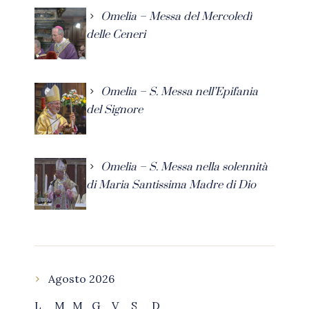
Omelia – Messa del Mercoledì
delle Ceneri
Omelia – S. Messa nell’Epifania
del Signore
Omelia – S. Messa nella solennità
di Maria Santissima Madre di Dio
Agosto 2026
L
M
M
G
V
S
D