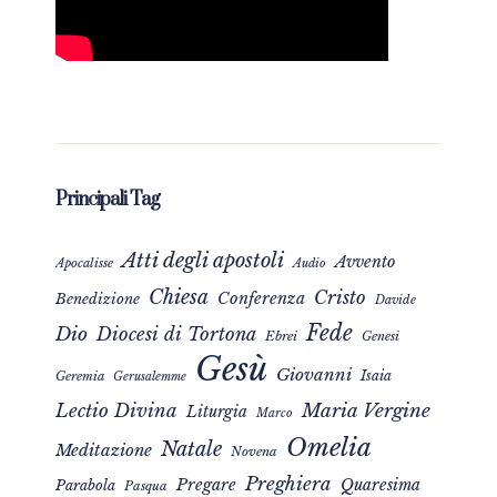
Principali Tag
Atti degli apostoli
Avvento
Apocalisse
Audio
Chiesa
Cristo
Conferenza
Benedizione
Davide
Fede
Dio
Diocesi di Tortona
Ebrei
Genesi
Gesù
Giovanni
Isaia
Geremia
Gerusalemme
Maria Vergine
Lectio Divina
Liturgia
Marco
Omelia
Natale
Meditazione
Novena
Preghiera
Pregare
Quaresima
Parabola
Pasqua