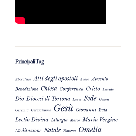
Principali Tag
Atti degli apostoli
Avvento
Apocalisse
Audio
Chiesa
Cristo
Conferenza
Benedizione
Davide
Fede
Dio
Diocesi di Tortona
Ebrei
Genesi
Gesù
Giovanni
Isaia
Geremia
Gerusalemme
Maria Vergine
Lectio Divina
Liturgia
Marco
Omelia
Natale
Meditazione
Novena