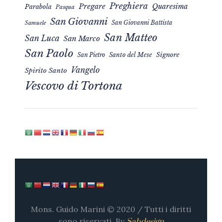
Preghiera
Pregare
Quaresima
Parabola
Pasqua
San Giovanni
San Giovanni Battista
Samuele
San Matteo
San Luca
San Marco
San Paolo
Signore
San Pietro
Santo del Mese
Vangelo
Spirito Santo
Vescovo di Tortona
Mons. Guido Marini © 2020 / Tutti i diritti
sono riservati. By
Sabdesign