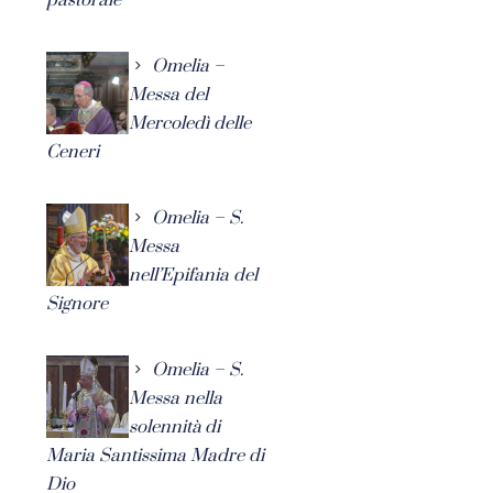
Omelia –
Messa del
Mercoledì delle
Ceneri
Omelia – S.
Messa
nell’Epifania del
Signore
Omelia – S.
Messa nella
solennità di
Maria Santissima Madre di
Dio