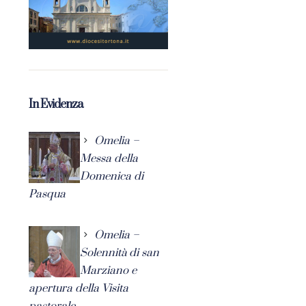
In Evidenza
Omelia –
Messa della
Domenica di
Pasqua
Omelia –
Solennità di san
Marziano e
apertura della Visita
pastorale