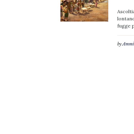
Ascolti
lontano
fugge p
by
Ammin