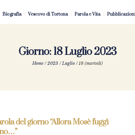
Biografia
Vescovo di Tortona
Parola e Vita
Pubblicazion
Giorno:
18 Luglio 2023
Home
/
2023
/
Luglio
/
18 (martedì)
rola del giorno “Allora Mosè fuggì
ano…”