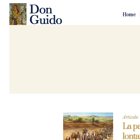
Home
Articolo
La pa
lont