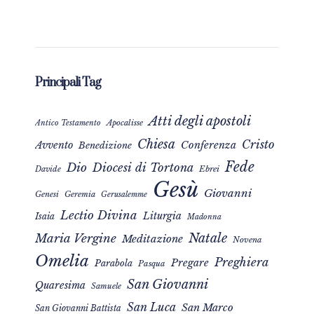
Principali Tag
Atti degli apostoli
Apocalisse
Antico Testamento
Chiesa
Cristo
Avvento
Conferenza
Benedizione
Fede
Dio
Diocesi di Tortona
Davide
Ebrei
Gesù
Giovanni
Genesi
Geremia
Gerusalemme
Lectio Divina
Liturgia
Isaia
Madonna
Natale
Maria Vergine
Meditazione
Novena
Omelia
Preghiera
Pregare
Parabola
Pasqua
San Giovanni
Quaresima
Samuele
San Luca
San Marco
San Giovanni Battista