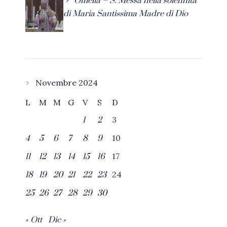
Omelia – S. Messa nella solennità
di Maria Santissima Madre di Dio
Novembre 2024
L
M
M
G
V
S
D
3
1
2
10
4
5
6
7
8
9
17
11
12
13
14
15
16
24
18
19
20
21
22
23
25
26
27
28
29
30
« Ott
Dic »