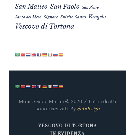
San Matteo
San Paolo
San Pietro
Vangelo
Signore
Spirito Santo
Santo del Mese
Vescovo di Tortona
Mons. Guido Marini © 2020 / Tutti i diritti
sono riservati. By
Sabdesign
VESCOVO DI TORTONA
IN EVIDENZA