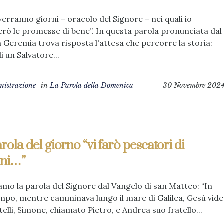
verranno giorni – oracolo del Signore – nei quali io
erò le promesse di bene”. In questa parola pronunciata dal
 Geremia trova risposta l'attesa che percorre la storia:
i un Salvatore...
istrazione
in
La Parola della Domenica
30 Novembre 202
rola del giorno “vi farò pescatori di
ni…”
amo la parola del Signore dal Vangelo di san Matteo: “In
mpo, mentre camminava lungo il mare di Galilea, Gesù vide
telli, Simone, chiamato Pietro, e Andrea suo fratello...