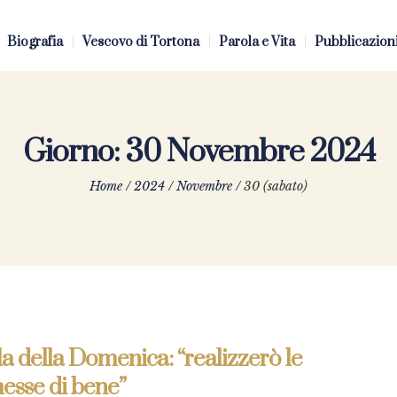
Biografia
Vescovo di Tortona
Parola e Vita
Pubblicazion
Giorno:
30 Novembre 2024
Home
/
2024
/
Novembre
/
30 (sabato)
a della Domenica: “realizzerò le
esse di bene”