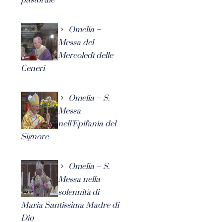
Omelia –
Messa del
Mercoledì delle
Ceneri
Omelia – S.
Messa
nell’Epifania del
Signore
Omelia – S.
Messa nella
solennità di
Maria Santissima Madre di
Dio