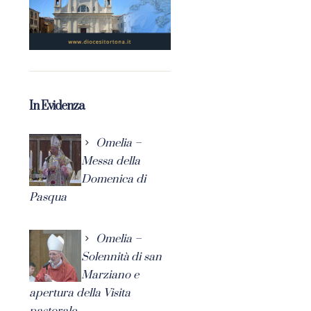
In Evidenza
Omelia –
Messa della
Domenica di
Pasqua
Omelia –
Solennità di san
Marziano e
apertura della Visita
pastorale