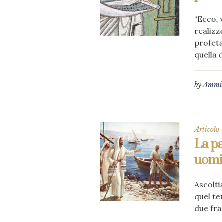
“Ecco, 
realizz
profeta
quella d
by
Ammin
Articolo
La pa
uomi
Ascolti
quel te
due fra