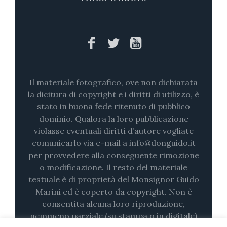
Il materiale fotografico, ove non dichiarata
la dicitura di copyright e i diritti di utilizzo, è
stato in buona fede ritenuto di pubblico
dominio. Qualora la loro pubblicazione
violasse eventuali diritti d’autore vogliate
comunicarlo via e-mail a info@donguido.it
per provvedere alla conseguente rimozione
o modificazione. Il resto del materiale
testuale è di proprietà del Monsignor Guido
Marini ed è coperto da copyright. Non è
consentita alcuna loro riproduzione,
nemmeno parziale (su stampa o in digitale)