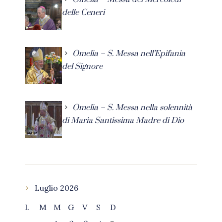
delle Ceneri
Omelia – S. Messa nell’Epifania
del Signore
Omelia – S. Messa nella solennità
di Maria Santissima Madre di Dio
Luglio 2026
L
M
M
G
V
S
D