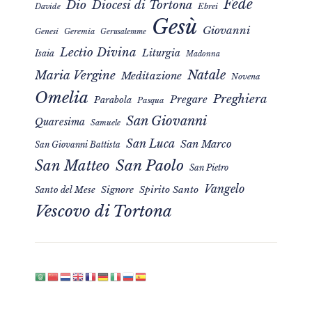
Fede
Dio
Diocesi di Tortona
Davide
Ebrei
Gesù
Giovanni
Genesi
Geremia
Gerusalemme
Lectio Divina
Liturgia
Isaia
Madonna
Natale
Maria Vergine
Meditazione
Novena
Omelia
Preghiera
Pregare
Parabola
Pasqua
San Giovanni
Quaresima
Samuele
San Luca
San Marco
San Giovanni Battista
San Matteo
San Paolo
San Pietro
Vangelo
Signore
Spirito Santo
Santo del Mese
Vescovo di Tortona