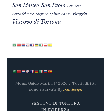
San Matteo
San Paolo
San Pietro
Vangelo
Signore
Spirito Santo
Santo del Mese
Vescovo di Tortona
Mons. Guido Marini © 2020 / Tutti i diritti
sono riservati. By
Sabdesign
VESCOVO DI TORTONA
IN EVIDENZA