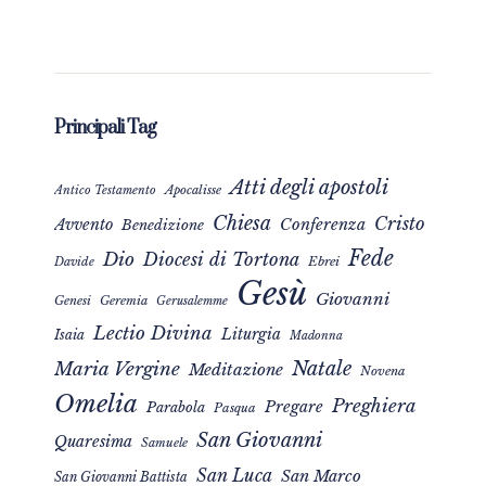
Principali Tag
Atti degli apostoli
Apocalisse
Antico Testamento
Chiesa
Cristo
Avvento
Conferenza
Benedizione
Fede
Dio
Diocesi di Tortona
Davide
Ebrei
Gesù
Giovanni
Genesi
Geremia
Gerusalemme
Lectio Divina
Liturgia
Isaia
Madonna
Natale
Maria Vergine
Meditazione
Novena
Omelia
Preghiera
Pregare
Parabola
Pasqua
San Giovanni
Quaresima
Samuele
San Luca
San Marco
San Giovanni Battista