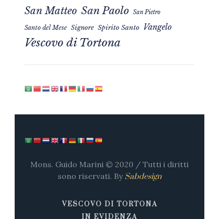
San Matteo
San Paolo
San Pietro
Vangelo
Signore
Spirito Santo
Santo del Mese
Vescovo di Tortona
Mons. Guido Marini © 2020 / Tutti i diritti
sono riservati. By
Sabdesign
VESCOVO DI TORTONA
IN EVIDENZA