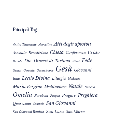
Principali Tag
Atti degli apostoli
Apocalisse
Antico Testamento
Chiesa
Cristo
Avvento
Conferenza
Benedizione
Fede
Dio
Diocesi di Tortona
Davide
Ebrei
Gesù
Giovanni
Genesi
Geremia
Gerusalemme
Lectio Divina
Liturgia
Isaia
Madonna
Natale
Maria Vergine
Meditazione
Novena
Omelia
Preghiera
Pregare
Parabola
Pasqua
San Giovanni
Quaresima
Samuele
San Luca
San Marco
San Giovanni Battista