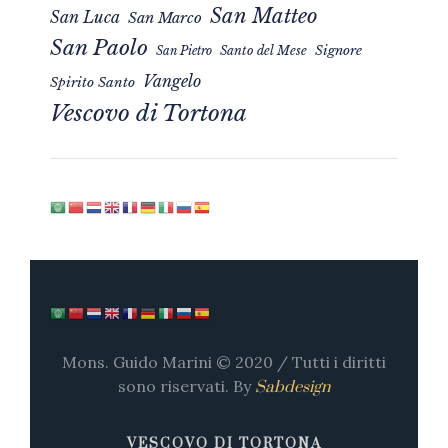
San Matteo
San Luca
San Marco
San Paolo
Signore
San Pietro
Santo del Mese
Vangelo
Spirito Santo
Vescovo di Tortona
Mons. Guido Marini © 2020 / Tutti i diritti
sono riservati. By
Sabdesign
VESCOVO DI TORTONA