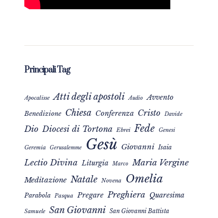
Principali Tag
Atti degli apostoli
Avvento
Apocalisse
Audio
Chiesa
Cristo
Conferenza
Benedizione
Davide
Fede
Dio
Diocesi di Tortona
Ebrei
Genesi
Gesù
Giovanni
Isaia
Geremia
Gerusalemme
Maria Vergine
Lectio Divina
Liturgia
Marco
Omelia
Natale
Meditazione
Novena
Preghiera
Pregare
Quaresima
Parabola
Pasqua
San Giovanni
San Giovanni Battista
Samuele