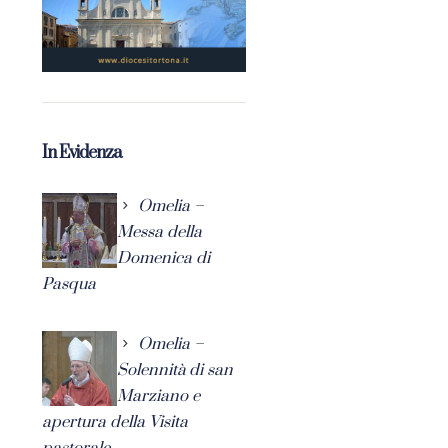
In Evidenza
Omelia –
Messa della
Domenica di
Pasqua
Omelia –
Solennità di san
Marziano e
apertura della Visita
pastorale