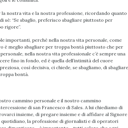
goli e le comunità.
a nostra vita e la nostra professione, ricordando quanto
i sé: “Se sbaglio, preferisco sbagliare piuttosto per
o rigore”.
e importanti, perché nella nostra vita personale, come
ro è meglio sbagliare per troppa bontà piuttosto che per
 personale, nella nostra vita professionale c’è sempre una
ere fino in fondo, ed è quella dell’intimità del cuore
preziosa, così decisiva, ci chiede, se sbagliamo, di sbagliar
troppa bontà.
l nostro cammino personale e il nostro cammino
ntercessione di san Francesco di Sales. A lui chiediamo di
rovarci insieme, di pregare insieme e di affidare al Signore
 quotidiano, la professione di giornalisti e di operatori