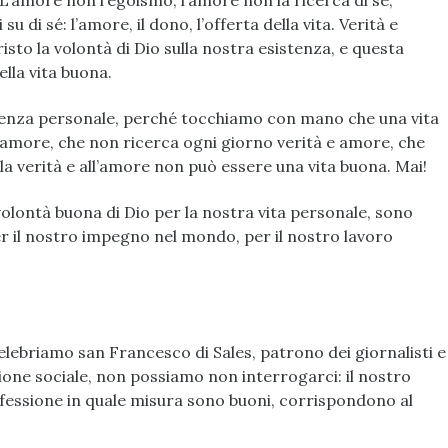
L’amore non l’egoismo, l’amore non la ricerca di sé,
u di sé: l’amore, il dono, l’offerta della vita. Verità e
to la volontà di Dio sulla nostra esistenza, e questa
ella vita buona.
tenza personale, perché tocchiamo con mano che una vita
ll’amore, che non ricerca ogni giorno verità e amore, che
la verità e all’amore non può essere una vita buona. Mai!
olontà buona di Dio per la nostra vita personale, sono
er il nostro impegno nel mondo, per il nostro lavoro
celebriamo san Francesco di Sales, patrono dei giornalisti e
ione sociale, non possiamo non interrogarci: il nostro
ofessione in quale misura sono buoni, corrispondono al