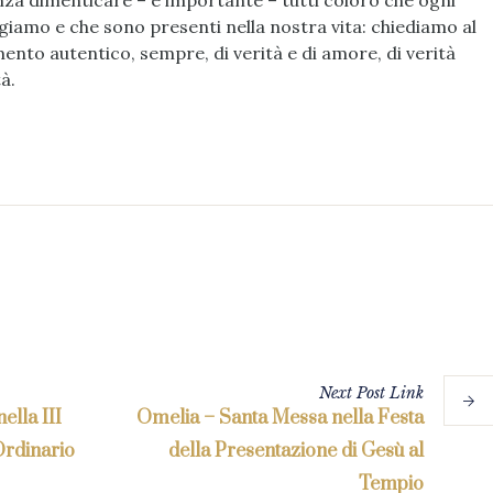
nza dimenticare – è importante – tutti coloro che ogni
iamo e che sono presenti nella nostra vita: chiediamo al
ento autentico, sempre, di verità e di amore, di verità
tà.
Next
Post
Link
ella III
Omelia – Santa Messa nella Festa
rdinario
della Presentazione di Gesù al
Tempio