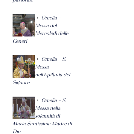
Omelia –
Messa del
Mercoledì delle
Ceneri
Omelia – S.
Messa
nell’Epifania del
Signore
Omelia – S.
Messa nella
solennità di
Maria Santissima Madre di
Dio