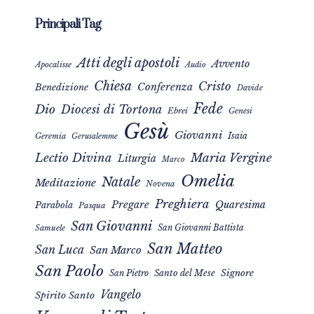
Principali Tag
Atti degli apostoli
Avvento
Apocalisse
Audio
Chiesa
Cristo
Conferenza
Benedizione
Davide
Fede
Dio
Diocesi di Tortona
Ebrei
Genesi
Gesù
Giovanni
Isaia
Geremia
Gerusalemme
Maria Vergine
Lectio Divina
Liturgia
Marco
Omelia
Natale
Meditazione
Novena
Preghiera
Pregare
Quaresima
Parabola
Pasqua
San Giovanni
San Giovanni Battista
Samuele
San Matteo
San Luca
San Marco
San Paolo
Signore
San Pietro
Santo del Mese
Vangelo
Spirito Santo