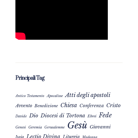
Principali Tag
Atti degli apostoli
Apocalisse
Antico Testamento
Chiesa
Cristo
Avvento
Conferenza
Benedizione
Fede
Dio
Diocesi di Tortona
Davide
Ebrei
Gesù
Giovanni
Genesi
Geremia
Gerusalemme
Lectio Divina
Liturgia
Isaia
Madonna