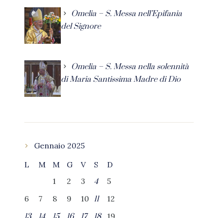
Omelia – S. Messa nell’Epifania
del Signore
Omelia – S. Messa nella solennità
di Maria Santissima Madre di Dio
Gennaio 2025
L
M
M
G
V
S
D
1
2
3
5
4
6
7
8
9
10
12
11
19
13
14
15
16
17
18