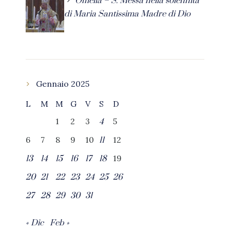
Omelia – S. Messa nella solennità
di Maria Santissima Madre di Dio
Gennaio 2025
L
M
M
G
V
S
D
1
2
3
5
4
6
7
8
9
10
12
11
19
13
14
15
16
17
18
20
21
22
23
24
25
26
27
28
29
30
31
« Dic
Feb »