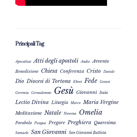
Principali Tag
Atti degli apostoli
Avvento
Apocalisse
Audio
Chiesa
Cristo
Conferenza
Benedizione
Davide
Fede
Dio
Diocesi di Tortona
Ebrei
Genesi
Gesù
Giovanni
Isaia
Geremia
Gerusalemme
Maria Vergine
Lectio Divina
Liturgia
Marco
Omelia
Natale
Meditazione
Novena
Preghiera
Pregare
Quaresima
Parabola
Pasqua
San Giovanni
San Giovanni Battista
Samuele