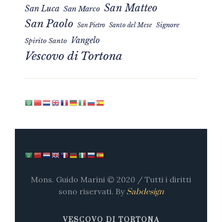
San Matteo
San Luca
San Marco
San Paolo
Signore
San Pietro
Santo del Mese
Vangelo
Spirito Santo
Vescovo di Tortona
Mons. Guido Marini © 2020 / Tutti i diritti
sono riservati. By
Sabdesign
VESCOVO DI TORTONA