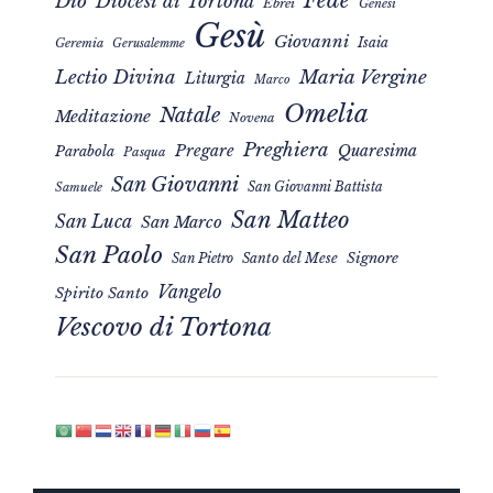
Fede
Dio
Diocesi di Tortona
Ebrei
Genesi
Gesù
Giovanni
Isaia
Geremia
Gerusalemme
Maria Vergine
Lectio Divina
Liturgia
Marco
Omelia
Natale
Meditazione
Novena
Preghiera
Pregare
Quaresima
Parabola
Pasqua
San Giovanni
San Giovanni Battista
Samuele
San Matteo
San Luca
San Marco
San Paolo
Signore
San Pietro
Santo del Mese
Vangelo
Spirito Santo
Vescovo di Tortona