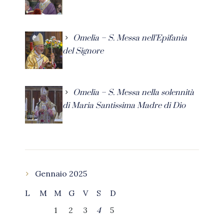
Omelia – S. Messa nell’Epifania
del Signore
Omelia – S. Messa nella solennità
di Maria Santissima Madre di Dio
Gennaio 2025
L
M
M
G
V
S
D
1
2
3
5
4