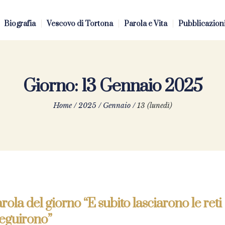
Biografia
Vescovo di Tortona
Parola e Vita
Pubblicazion
Giorno:
13 Gennaio 2025
Home
/
2025
/
Gennaio
/
13 (lunedì)
rola del giorno “E subito lasciarono le reti
seguirono”