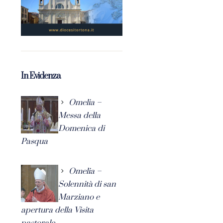
In Evidenza
Omelia –
Messa della
Domenica di
Pasqua
Omelia –
Solennità di san
Marziano e
apertura della Visita
pastorale