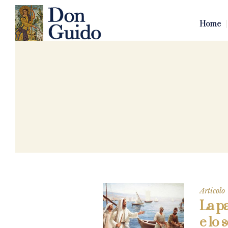
Home
Articolo
La pa
e lo 