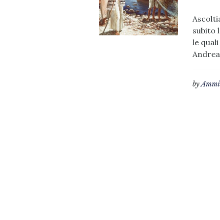
Ascolti
subito 
le qual
Andrea,
by
Ammin