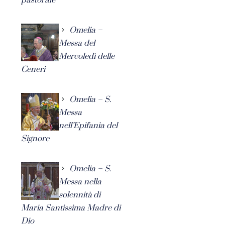
Omelia –
Messa del
Mercoledì delle
Ceneri
Omelia – S.
Messa
nell’Epifania del
Signore
Omelia – S.
Messa nella
solennità di
Maria Santissima Madre di
Dio