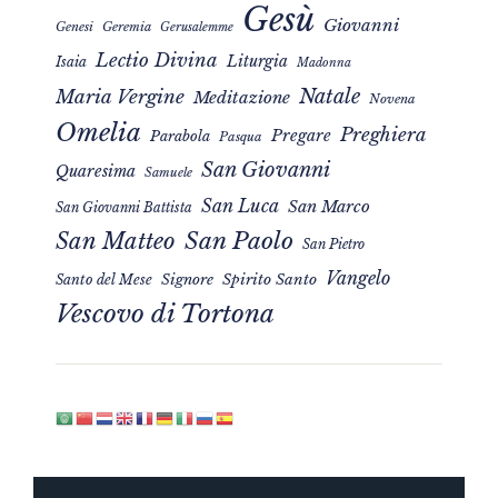
Gesù
Giovanni
Genesi
Geremia
Gerusalemme
Lectio Divina
Liturgia
Isaia
Madonna
Natale
Maria Vergine
Meditazione
Novena
Omelia
Preghiera
Pregare
Parabola
Pasqua
San Giovanni
Quaresima
Samuele
San Luca
San Marco
San Giovanni Battista
San Matteo
San Paolo
San Pietro
Vangelo
Signore
Spirito Santo
Santo del Mese
Vescovo di Tortona