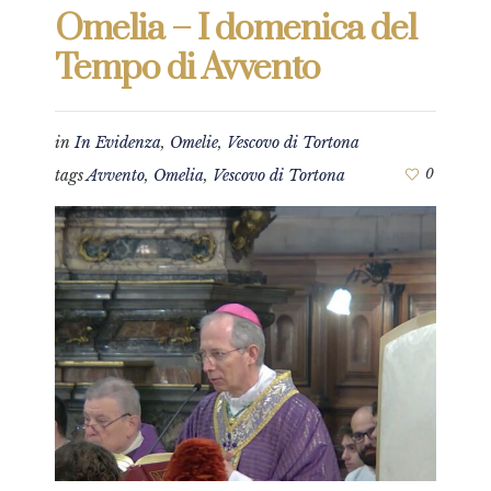
Omelia – I domenica del
Tempo di Avvento
in
In Evidenza
,
Omelie
,
Vescovo di Tortona
tags
Avvento
,
Omelia
,
Vescovo di Tortona
0