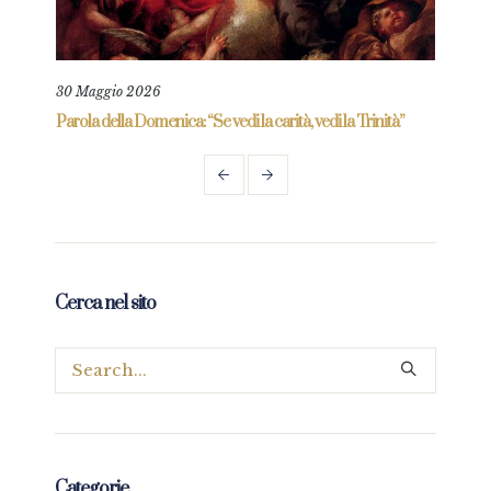
30 Maggio 2026
6 Gi
re
Parola della Domenica: “Se vedi la carità, vedi la Trinità”
Parol
prez
Cerca nel sito
Categorie