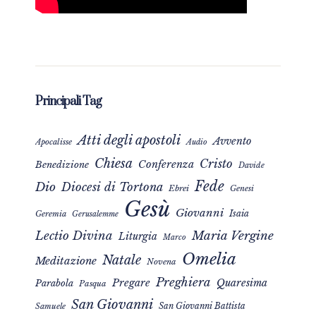
Principali Tag
Atti degli apostoli
Avvento
Apocalisse
Audio
Chiesa
Cristo
Conferenza
Benedizione
Davide
Fede
Dio
Diocesi di Tortona
Ebrei
Genesi
Gesù
Giovanni
Isaia
Geremia
Gerusalemme
Maria Vergine
Lectio Divina
Liturgia
Marco
Omelia
Natale
Meditazione
Novena
Preghiera
Pregare
Quaresima
Parabola
Pasqua
San Giovanni
San Giovanni Battista
Samuele