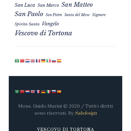
San Matteo
San Luca
San Marco
San Paolo
Signore
San Pietro
Santo del Mese
Vangelo
Spirito Santo
Vescovo di Tortona
Mons. Guido Marini © 2020 / Tutti i diritti
sono riservati. By
Sabdesign
VESCOVO DI TORTONA